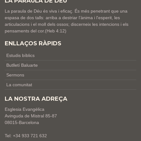
LA PARAULA DE DÉU
La paraula de Déu és viva i eficaç. És més penetrant que una
espasa de dos talls: arriba a destriar l'ànima i l'esperit, les
articulacions i el moll dels ossos; discerneix les intencions i els
pensaments del cor.(Heb 4:12)
ENLLAÇOS RÀPIDS
Estudis bíblics
Butlletí Baluarte
Sermons
La comunitat
LA NOSTRA ADREÇA
Esglesia Evangèlica
Avinguda de Mistral 85-87
08015-Barcelona
Tel: +34 933 721 632