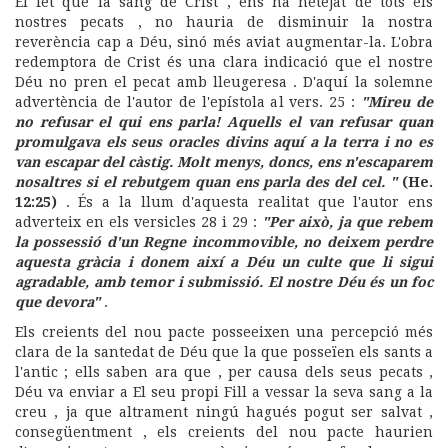
El fet que la sang de Crist , ens ha netejat de tots els
nostres pecats , no hauria de disminuir la nostra
reverència cap a Déu, sinó més aviat augmentar-la. L'obra
redemptora de Crist és una clara indicació que el nostre
Déu no pren el pecat amb lleugeresa . D'aquí la solemne
advertència de l'autor de l'epístola al vers. 25 :
"Mireu de
no refusar el qui ens parla! Aquells el van refusar quan
promulgava els seus oracles divins aquí a la terra i no es
van escapar del càstig. Molt menys, doncs, ens n'escaparem
nosaltres si el rebutgem quan ens parla des del cel. "
(He.
12:25)
. És a la llum d'aquesta realitat que l'autor ens
adverteix en els versicles 28 i 29 :
"Per això, ja que rebem
la possessió d'un Regne incommovible, no deixem perdre
aquesta gràcia i donem així a Déu un culte que li sigui
agradable, amb temor i submissió. El nostre Déu és un foc
que devora"
.
Els creients del nou pacte posseeixen una percepció més
clara de la santedat de Déu que la que posseïen els sants a
l'antic ; ells saben ara que , per causa dels seus pecats ,
Déu va enviar a El seu propi Fill a vessar la seva sang a la
creu , ja que altrament ningú hagués pogut ser salvat ,
consegüentment , els creients del nou pacte haurien