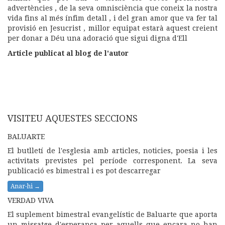
advertències , de la seva omnisciència que coneix la nostra
vida fins al més ínfim detall , i del gran amor que va fer tal
provisió en Jesucrist , millor equipat estarà aquest creient
per donar a Déu una adoració que sigui digna d'Ell
Article publicat al blog de l'autor
VISITEU AQUESTES SECCIONS
BALUARTE
El butlletí de l'esglesia amb articles, noticies, poesia i les
activitats previstes pel període corresponent. La seva
publicació es bimestral i es pot descarregar
Anar-hi →
VERDAD VIVA
El suplement bimestral evangelístic de Baluarte que aporta
un missatge d'esperança per aquells que encara no han