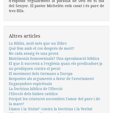
d'exposar regularment la paraula de Déu en el dia
del Senyor. El pastor Michelén està casat i és pare de
tres fills.
Altres articles
La Bíblia, molt més que un llibre
Què fem amb el cos després de mort?
No cada assaig és una prova
Matrimonis homosexuals? Una aproximació bíblica
El que li succeeix a l'església quan els predicadors ja
no prediquen contra el pecat
El moviment dels Germans a Europa
Respostes als arguments a favor de l'avortament
Enganyadors espirituals
La Doctrina bíblica de l'Elecció
l'Elecció dels bisbes catòlics
Perquè les criatures necessiten l'amor del pare i de
la mare?
l'Amor i la Unitat" contra la Doctrina i la Veritat