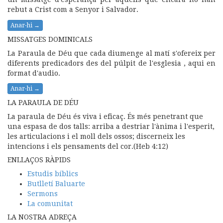
rebut a Crist com a Senyor i Salvador.
Anar-hi →
MISSATGES DOMINICALS
La Paraula de Déu que cada diumenge al matí s'ofereix per
diferents predicadors des del púlpit de l'esglesia , aqui en
format d'audio.
Anar-hi →
LA PARAULA DE DÉU
La paraula de Déu és viva i eficaç. És més penetrant que
una espasa de dos talls: arriba a destriar l'ànima i l'esperit,
les articulacions i el moll dels ossos; discerneix les
intencions i els pensaments del cor.(Heb 4:12)
ENLLAÇOS RÀPIDS
Estudis bíblics
Butlletí Baluarte
Sermons
La comunitat
LA NOSTRA ADREÇA