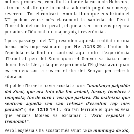
millors promeses , com diu l'autor de la carta als Hebreus ,
això no vol dir que la nostra adoració pugui ser menys
reverent . Tot el contrari . Amb la llum que ens brinda el
NT podem veure més clarament la santedat de Déu i
l'horrible del nostre pecat , el que al seu torn ens prepara
per adorar Déu amb un major goig i reverència .
I pocs passatges del NT presenten aquesta realitat en una
forma més impressionant que
He .12:18-29
. L'autor de
l'epístola està fent un contrast aquí entre l'experiència
d'Israel al peu del Sinaí quan el Senyor va baixar per
donar-los la Llei , i la que experimenta l'Església avui quan
es reuneix com a cos en el dia del Senyor per retre-li
adoració.
El poble d'Israel s'havia acostat a una
"muntanya palpable
del Sinaí, que era tota ella foc ardent, foscor, tenebres i
tempesta, toc de corn i veu que parlava. Els mateixos que
sentiren aquella veu van refusar d'escoltar cap més
paraula"
( He. 12:18-19 )
. Era tan terrible el que es veia
que encara Moisès va exclamar :
"Estic espantat i
tremolant"
.
Però l'església s'ha acostat més aviat
"a la muntanya de Sió,