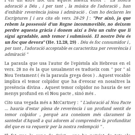
I en un altre lloc diu aquest mateix autor :
"La nostra
adoració a Déu , i per tant , la música de l'adoració , han
d'exhibir reverència joiosa i admiració . Com ho declaren les
Escriptures [ i ara cita els vers. 28-29 ]
:
"Per això, ja que
rebem la possessió d'un Regne incommovible, no deixem
perdre aquesta gràcia i donem així a Déu un culte que li
sigui agradable, amb temor i submissió. El nostre Déu és
un foc que devora"
(He. 12.28, 29)
.
Déu és foc consumidor i ,
per tant , l'adoració acceptable es caracteritza per reverència i
admiració "
La paraula que usa l'autor de l'epístola als Hebreus en el
vers. 28 no és la que usualment es tradueix com " por " al
Nou Testament ( és la paraula grega deos ) . Aquest vocable
implica el temor colpidor que ha d'evocar en nosaltres la
presència divina . Aquest temor colpidor no hauria de ser
menys profund en el Nou pacte , sinó més .
Cito una vegada més a McCartney :
" L'adoració al Nou Pacte
... hauria d'estar plena de reverència i un profund sentit de
temor colpidor , perquè ara coneixem més clarament la
santedat d'Aquell a qui adorem al comprendre la profunditat
del que es va requerir per la nostra redempció " .