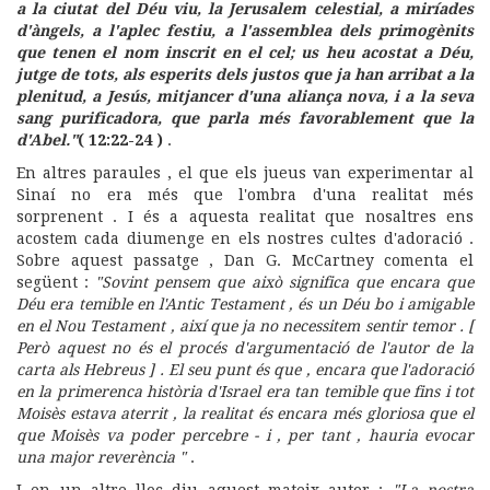
a la ciutat del Déu viu, la Jerusalem celestial, a miríades
d'àngels, a l'aplec festiu, a l'assemblea dels primogènits
que tenen el nom inscrit en el cel; us heu acostat a Déu,
jutge de tots, als esperits dels justos que ja han arribat a la
plenitud, a Jesús, mitjancer d'una aliança nova, i a la seva
sang purificadora, que parla més favorablement que la
d'Abel."
( 12:22-24 )
.
En altres paraules , el que els jueus van experimentar al
Sinaí no era més que l'ombra d'una realitat més
sorprenent . I és a aquesta realitat que nosaltres ens
acostem cada diumenge en els nostres cultes d'adoració .
Sobre aquest passatge , Dan G. McCartney comenta el
següent :
"Sovint pensem que això significa que encara que
Déu era temible en l'Antic Testament , és un Déu bo i amigable
en el Nou Testament ,
així que ja no necessitem sentir temor . [
Però aquest no és el procés d'argumentació de l'autor de la
carta als Hebreus ] . El seu punt és que , encara que l'adoració
en la primerenca història d'Israel era tan temible que fins i tot
Moisès estava aterrit , la realitat és encara més gloriosa que el
que Moisès va poder percebre - i , per tant , hauria evocar
una major reverència "
.