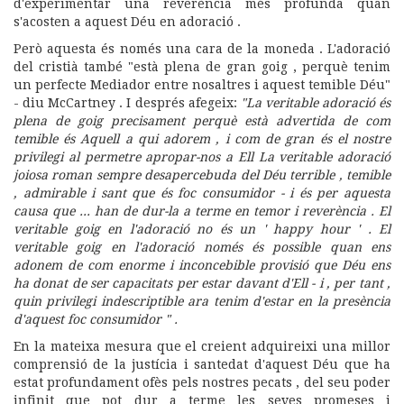
d'experimentar una reverència més profunda quan
s'acosten a aquest Déu en adoració .
Però aquesta és només una cara de la moneda . L'adoració
del cristià també "està plena de gran goig , perquè tenim
un perfecte Mediador entre nosaltres i aquest temible Déu"
- diu McCartney . I després afegeix:
"La veritable adoració és
plena de goig precisament perquè està advertida de com
temible és Aquell a qui adorem , i com de gran és el nostre
privilegi al permetre apropar-nos a Ell La veritable adoració
joiosa roman sempre desapercebuda del Déu terrible , temible
, admirable i sant que és foc consumidor - i és per aquesta
causa que ... han de dur-la a terme en temor i reverència . El
veritable goig en l'adoració no és un ' happy hour ' . El
veritable goig en l'adoració només és possible quan ens
adonem de com enorme i inconcebible provisió que Déu ens
ha donat de ser capacitats per estar davant d'Ell - i , per tant ,
quin privilegi indescriptible ara tenim d'estar en la presència
d'aquest foc consumidor " .
En la mateixa mesura que el creient adquireixi una millor
comprensió de la justícia i santedat d'aquest Déu que ha
estat profundament ofès pels nostres pecats , del seu poder
infinit que pot dur a terme les seves promeses i