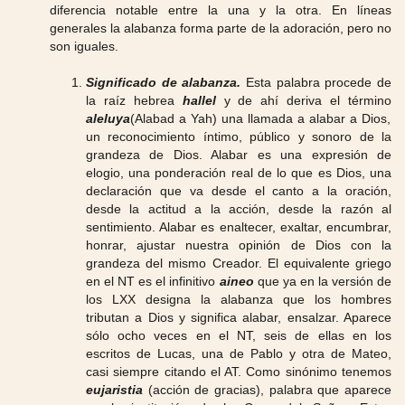
diferencia notable entre la una y la otra. En líneas
generales la alabanza forma parte de la adoración, pero no
son iguales.
Significado de alabanza.
Esta palabra procede de
la raíz hebrea
hallel
y de ahí deriva el término
aleluya
(Alabad a Yah) una llamada a alabar a Dios,
un reconocimiento íntimo, público y sonoro de la
grandeza de Dios. Alabar es una expresión de
elogio, una ponderación real de lo que es Dios, una
declaración que va desde el canto a la oración,
desde la actitud a la acción, desde la razón al
sentimiento. Alabar es enaltecer, exaltar, encumbrar,
honrar, ajustar nuestra opinión de Dios con la
grandeza del mismo Creador. El equivalente griego
en el NT es el infinitivo
aineo
que ya en la versión de
los LXX designa la alabanza que los hombres
tributan a Dios y significa alabar, ensalzar. Aparece
sólo ocho veces en el NT, seis de ellas en los
escritos de Lucas, una de Pablo y otra de Mateo,
casi siempre citando el AT. Como sinónimo tenemos
eujaristia
(acción de gracias), palabra que aparece