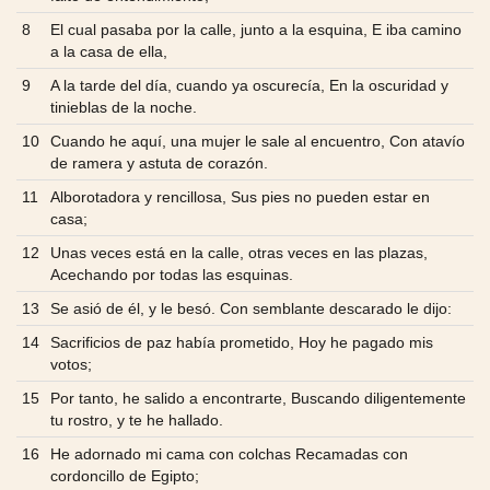
8
El cual pasaba por la calle, junto a la esquina, E iba camino
a la casa de ella,
9
A la tarde del día, cuando ya oscurecía, En la oscuridad y
tinieblas de la noche.
10
Cuando he aquí, una mujer le sale al encuentro, Con atavío
de ramera y astuta de corazón.
11
Alborotadora y rencillosa, Sus pies no pueden estar en
casa;
12
Unas veces está en la calle, otras veces en las plazas,
Acechando por todas las esquinas.
13
Se asió de él, y le besó. Con semblante descarado le dijo:
14
Sacrificios de paz había prometido, Hoy he pagado mis
votos;
15
Por tanto, he salido a encontrarte, Buscando diligentemente
tu rostro, y te he hallado.
16
He adornado mi cama con colchas Recamadas con
cordoncillo de Egipto;