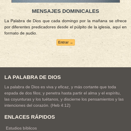
MENSAJES DOMINICALES
La Palabra de Dios que cada domingo por la mañana se ofrece
por diferentes predicadores desde el púlpito de la iglesia, aquí en
formato de audio.
Entrar →
LA PALABRA DE DIOS
La palabra de Dios es viva y eficaz, y más cortante que toda
espada de dos filos; y penetra hasta partir el alma y el espíritu,
las coyunturas y los tuétanos, y discierne los pensamientos y las
intenciones del corazón. (Heb 4:12)
ENLACES RÁPIDOS
Estudios bíblicos