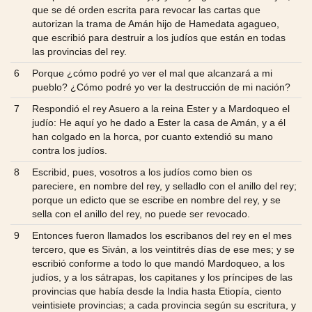
que se dé orden escrita para revocar las cartas que
autorizan la trama de Amán hijo de Hamedata agagueo,
que escribió para destruir a los judíos que están en todas
las provincias del rey.
6
Porque ¿cómo podré yo ver el mal que alcanzará a mi
pueblo? ¿Cómo podré yo ver la destrucción de mi nación?
7
Respondió el rey Asuero a la reina Ester y a Mardoqueo el
judío: He aquí yo he dado a Ester la casa de Amán, y a él
han colgado en la horca, por cuanto extendió su mano
contra los judíos.
8
Escribid, pues, vosotros a los judíos como bien os
pareciere, en nombre del rey, y selladlo con el anillo del rey;
porque un edicto que se escribe en nombre del rey, y se
sella con el anillo del rey, no puede ser revocado.
9
Entonces fueron llamados los escribanos del rey en el mes
tercero, que es Siván, a los veintitrés días de ese mes; y se
escribió conforme a todo lo que mandó Mardoqueo, a los
judíos, y a los sátrapas, los capitanes y los príncipes de las
provincias que había desde la India hasta Etiopía, ciento
veintisiete provincias; a cada provincia según su escritura, y