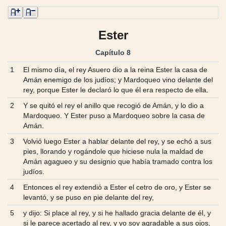
Ester
Capítulo 8
1
El mismo día, el rey Asuero dio a la reina Ester la casa de
Amán enemigo de los judíos; y Mardoqueo vino delante del
rey, porque Ester le declaró lo que él era respecto de ella.
2
Y se quitó el rey el anillo que recogió de Amán, y lo dio a
Mardoqueo. Y Ester puso a Mardoqueo sobre la casa de
Amán.
3
Volvió luego Ester a hablar delante del rey, y se echó a sus
pies, llorando y rogándole que hiciese nula la maldad de
Amán agagueo y su designio que había tramado contra los
judíos.
4
Entonces el rey extendió a Ester el cetro de oro, y Ester se
levantó, y se puso en pie delante del rey,
5
y dijo: Si place al rey, y si he hallado gracia delante de él, y
si le parece acertado al rey, y yo soy agradable a sus ojos,