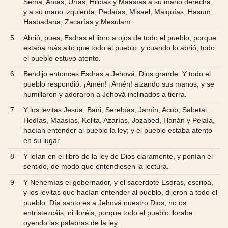
Sema, Anías, Urías, Hilcías y Maasías a su mano derecha;
y a su mano izquierda, Pedaías, Misael, Malquías, Hasum,
Hasbadana, Zacarías y Mesulam.
5
Abrió, pues, Esdras el libro a ojos de todo el pueblo, porque
estaba más alto que todo el pueblo; y cuando lo abrió, todo
el pueblo estuvo atento.
6
Bendijo entonces Esdras a Jehová, Dios grande. Y todo el
pueblo respondió: ¡Amén! ¡Amén! alzando sus manos; y se
humillaron y adoraron a Jehová inclinados a tierra.
7
Y los levitas Jesúa, Bani, Serebías, Jamín, Acub, Sabetai,
Hodías, Maasías, Kelita, Azarías, Jozabed, Hanán y Pelaía,
hacían entender al pueblo la ley; y el pueblo estaba atento
en su lugar.
8
Y leían en el libro de la ley de Dios claramente, y ponían el
sentido, de modo que entendiesen la lectura.
9
Y Nehemías el gobernador, y el sacerdote Esdras, escriba,
y los levitas que hacían entender al pueblo, dijeron a todo el
pueblo: Día santo es a Jehová nuestro Dios; no os
entristezcáis, ni lloréis; porque todo el pueblo lloraba
oyendo las palabras de la ley.