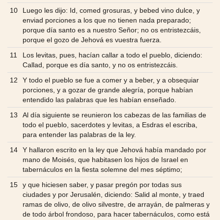
10
Luego les dijo: Id, comed grosuras, y bebed vino dulce, y
enviad porciones a los que no tienen nada preparado;
porque día santo es a nuestro Señor; no os entristezcáis,
porque el gozo de Jehová es vuestra fuerza.
11
Los levitas, pues, hacían callar a todo el pueblo, diciendo:
Callad, porque es día santo, y no os entristezcáis.
12
Y todo el pueblo se fue a comer y a beber, y a obsequiar
porciones, y a gozar de grande alegría, porque habían
entendido las palabras que les habían enseñado.
13
Al día siguiente se reunieron los cabezas de las familias de
todo el pueblo, sacerdotes y levitas, a Esdras el escriba,
para entender las palabras de la ley.
14
Y hallaron escrito en la ley que Jehová había mandado por
mano de Moisés, que habitasen los hijos de Israel en
tabernáculos en la fiesta solemne del mes séptimo;
15
y que hiciesen saber, y pasar pregón por todas sus
ciudades y por Jerusalén, diciendo: Salid al monte, y traed
ramas de olivo, de olivo silvestre, de arrayán, de palmeras y
de todo árbol frondoso, para hacer tabernáculos, como está