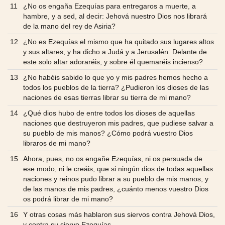
11
¿No os engaña Ezequías para entregaros a muerte, a
hambre, y a sed, al decir: Jehová nuestro Dios nos librará
de la mano del rey de Asiria?
12
¿No es Ezequías el mismo que ha quitado sus lugares altos
y sus altares, y ha dicho a Judá y a Jerusalén: Delante de
este solo altar adoraréis, y sobre él quemaréis incienso?
13
¿No habéis sabido lo que yo y mis padres hemos hecho a
todos los pueblos de la tierra? ¿Pudieron los dioses de las
naciones de esas tierras librar su tierra de mi mano?
14
¿Qué dios hubo de entre todos los dioses de aquellas
naciones que destruyeron mis padres, que pudiese salvar a
su pueblo de mis manos? ¿Cómo podrá vuestro Dios
libraros de mi mano?
15
Ahora, pues, no os engañe Ezequías, ni os persuada de
ese modo, ni le creáis; que si ningún dios de todas aquellas
naciones y reinos pudo librar a su pueblo de mis manos, y
de las manos de mis padres, ¿cuánto menos vuestro Dios
os podrá librar de mi mano?
16
Y otras cosas más hablaron sus siervos contra Jehová Dios,
y contra su siervo Ezequías.