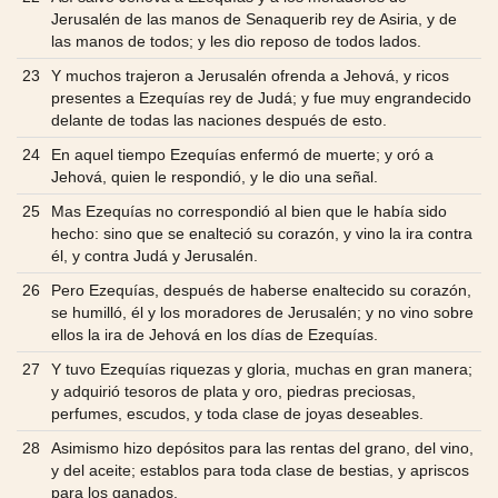
Jerusalén de las manos de Senaquerib rey de Asiria, y de
las manos de todos; y les dio reposo de todos lados.
23
Y muchos trajeron a Jerusalén ofrenda a Jehová, y ricos
presentes a Ezequías rey de Judá; y fue muy engrandecido
delante de todas las naciones después de esto.
24
En aquel tiempo Ezequías enfermó de muerte; y oró a
Jehová, quien le respondió, y le dio una señal.
25
Mas Ezequías no correspondió al bien que le había sido
hecho: sino que se enalteció su corazón, y vino la ira contra
él, y contra Judá y Jerusalén.
26
Pero Ezequías, después de haberse enaltecido su corazón,
se humilló, él y los moradores de Jerusalén; y no vino sobre
ellos la ira de Jehová en los días de Ezequías.
27
Y tuvo Ezequías riquezas y gloria, muchas en gran manera;
y adquirió tesoros de plata y oro, piedras preciosas,
perfumes, escudos, y toda clase de joyas deseables.
28
Asimismo hizo depósitos para las rentas del grano, del vino,
y del aceite; establos para toda clase de bestias, y apriscos
para los ganados.