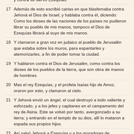
17
Además de esto escribió cartas en que blasfemaba contra
Jehová el Dios de Israel, y hablaba contra él, diciendo:
Como los dioses de las naciones de los países no pudieron
librar su pueblo de mis manos, tampoco el Dios de
Ezequías librará al suyo de mis manos.
18
Y clamaron a gran voz en judaico al pueblo de Jerusalén
que estaba sobre los muros, para espantarles y
atemorizarles, a fin de poder tomar la ciudad.
19
Y hablaron contra el Dios de Jerusalén, como contra los
dioses de los pueblos de la tierra, que son obra de manos
de hombres.
20
Mas el rey Ezequías, y el profeta Isaías hijo de Amoz,
oraron por esto, y clamaron al cielo.
21
Y Jehová envió un ángel, el cual destruyó a todo valiente y
esforzado, y a los jefes y capitanes en el campamento del
rey de Asiria. Este se volvió por tanto, avergonzado a su
tierra; y entrando en el templo de su dios, allí lo mataron a
espada sus propios hijos.
22
Así salvó Jehová a Ezequías y a los moradores de