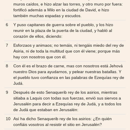
muros caídos, e hizo alzar las torres, y otro muro por fuera:
fortificó además a Milo en la ciudad de David, e hizo
también muchas espadas y escudos.
6
Y puso capitanes de guerra sobre el pueblo, y los hizo
reunir en la plaza de la puerta de la ciudad, y habló al
corazón de ellos, diciendo:
7
Esforzaos y animaos; no temáis, ni tengáis miedo del rey de
Asiria, ni de toda la multitud que con él viene; porque más
hay con nosotros que con él.
8
Con él es el brazo de carne, mas con nosotros está Jehová
nuestro Dios para ayudarnos, y pelear nuestras batallas. Y
el pueblo tuvo confianza en las palabras de Ezequías rey de
Judá.
9
Después de esto Senaquerib rey de los asirios, mientras
sitiaba a Laquis con todas sus fuerzas, envió sus siervos a
Jerusalén para decir a Ezequías rey de Judá, y a todos los
de Judá que estaban en Jerusalén:
10
Así ha dicho Senaquerib rey de los asirios: ¿En quién
confiáis vosotros al resistir el sitio en Jerusalén?