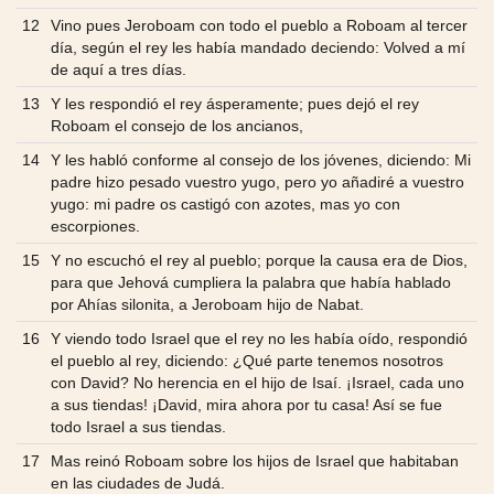
12
Vino pues Jeroboam con todo el pueblo a Roboam al tercer
día, según el rey les había mandado deciendo: Volved a mí
de aquí a tres días.
13
Y les respondió el rey ásperamente; pues dejó el rey
Roboam el consejo de los ancianos,
14
Y les habló conforme al consejo de los jóvenes, diciendo: Mi
padre hizo pesado vuestro yugo, pero yo añadiré a vuestro
yugo: mi padre os castigó con azotes, mas yo con
escorpiones.
15
Y no escuchó el rey al pueblo; porque la causa era de Dios,
para que Jehová cumpliera la palabra que había hablado
por Ahías silonita, a Jeroboam hijo de Nabat.
16
Y viendo todo Israel que el rey no les había oído, respondió
el pueblo al rey, diciendo: ¿Qué parte tenemos nosotros
con David? No herencia en el hijo de Isaí. ¡Israel, cada uno
a sus tiendas! ¡David, mira ahora por tu casa! Así se fue
todo Israel a sus tiendas.
17
Mas reinó Roboam sobre los hijos de Israel que habitaban
en las ciudades de Judá.