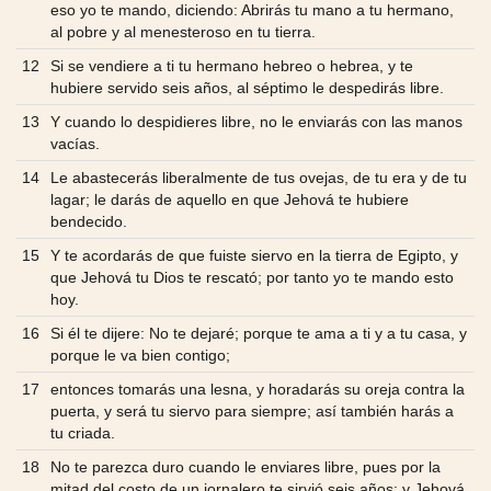
eso yo te mando, diciendo: Abrirás tu mano a tu hermano,
al pobre y al menesteroso en tu tierra.
12
Si se vendiere a ti tu hermano hebreo o hebrea, y te
hubiere servido seis años, al séptimo le despedirás libre.
13
Y cuando lo despidieres libre, no le enviarás con las manos
vacías.
14
Le abastecerás liberalmente de tus ovejas, de tu era y de tu
lagar; le darás de aquello en que Jehová te hubiere
bendecido.
15
Y te acordarás de que fuiste siervo en la tierra de Egipto, y
que Jehová tu Dios te rescató; por tanto yo te mando esto
hoy.
16
Si él te dijere: No te dejaré; porque te ama a ti y a tu casa, y
porque le va bien contigo;
17
entonces tomarás una lesna, y horadarás su oreja contra la
puerta, y será tu siervo para siempre; así también harás a
tu criada.
18
No te parezca duro cuando le enviares libre, pues por la
mitad del costo de un jornalero te sirvió seis años; y Jehová