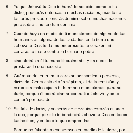
6
Ya que Jehová tu Dios te habrá bendecido, como te ha
dicho, prestarás entonces a muchas naciones, mas tú no
tomarás prestado; tendrás dominio sobre muchas naciones,
pero sobre ti no tendrán dominio.
7
Cuando haya en medio de ti menesteroso de alguno de tus
hermanos en alguna de tus ciudades, en la tierra que
Jehová tu Dios te da, no endurecerás tu corazón, ni
cerrarás tu mano contra tu hermano pobre,
8
sino abrirás a él tu mano liberalmente, y en efecto le
prestarás lo que necesite.
9
Guárdate de tener en tu corazón pensamiento perverso,
diciendo: Cerca está el año séptimo, el de la remisión, y
mires con malos ojos a tu hermano menesteroso para no
darle; porque él podrá clamar contra ti a Jehová, y se te
contará por pecado.
10
Sin falta le darás, y no serás de mezquino corazón cuando
le des; porque por ello te bendecirá Jehová tu Dios en todos
tus hechos, y en todo lo que emprendas.
11
Porque no faltarán menesterosos en medio de la tierra; por