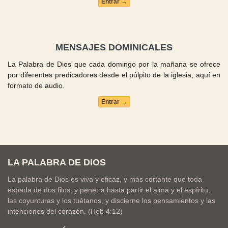
Entrar →
MENSAJES DOMINICALES
La Palabra de Dios que cada domingo por la mañana se ofrece
por diferentes predicadores desde el púlpito de la iglesia, aquí en
formato de audio.
Entrar →
LA PALABRA DE DIOS
La palabra de Dios es viva y eficaz, y más cortante que toda
espada de dos filos; y penetra hasta partir el alma y el espíritu,
las coyunturas y los tuétanos, y discierne los pensamientos y las
intenciones del corazón. (Heb 4:12)