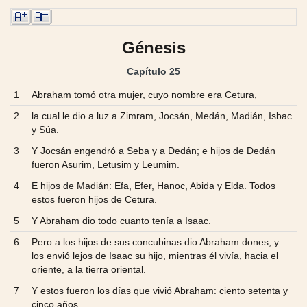
Génesis
Capítulo 25
1
Abraham tomó otra mujer, cuyo nombre era Cetura,
2
la cual le dio a luz a Zimram, Jocsán, Medán, Madián, Isbac
y Súa.
3
Y Jocsán engendró a Seba y a Dedán; e hijos de Dedán
fueron Asurim, Letusim y Leumim.
4
E hijos de Madián: Efa, Efer, Hanoc, Abida y Elda. Todos
estos fueron hijos de Cetura.
5
Y Abraham dio todo cuanto tenía a Isaac.
6
Pero a los hijos de sus concubinas dio Abraham dones, y
los envió lejos de Isaac su hijo, mientras él vivía, hacia el
oriente, a la tierra oriental.
7
Y estos fueron los días que vivió Abraham: ciento setenta y
cinco años.