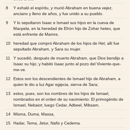
8
Y exhaló el espíritu, y murió Abraham en buena vejez,
anciano y lleno de años, y fue unido a su pueblo.
9
Y lo sepultaron Isaac e Ismael sus hijos en la cueva de
Macpela, en la heredad de Efrón hijo de Zohar heteo, que
está enfrente de Mamre,
10
heredad que compró Abraham de los hijos de Het; allí fue
sepultado Abraham, y Sara su mujer.
11
Y sucedió, después de muerto Abraham, que Dios bendijo a
Isaac su hijo; y habitó Isaac junto al pozo del Viviente-que-
me-ve.
12
Estos son los descendientes de Ismael hijo de Abraham, a
quien le dio a luz Agar egipcia, sierva de Sara;
13
estos, pues, son los nombres de los hijos de Ismael,
nombrados en el orden de su nacimiento: El primogénito de
Ismael, Nebaiot; luego Cedar, Adbeel, Mibsam,
14
Misma, Duma, Massa,
15
Hadar, Tema, Jetur, Nafis y Cedema.