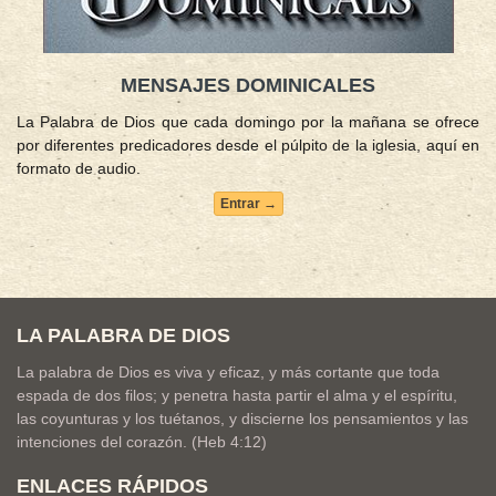
MENSAJES DOMINICALES
La Palabra de Dios que cada domingo por la mañana se ofrece
por diferentes predicadores desde el púlpito de la iglesia, aquí en
formato de audio.
Entrar →
LA PALABRA DE DIOS
La palabra de Dios es viva y eficaz, y más cortante que toda
espada de dos filos; y penetra hasta partir el alma y el espíritu,
las coyunturas y los tuétanos, y discierne los pensamientos y las
intenciones del corazón. (Heb 4:12)
ENLACES RÁPIDOS