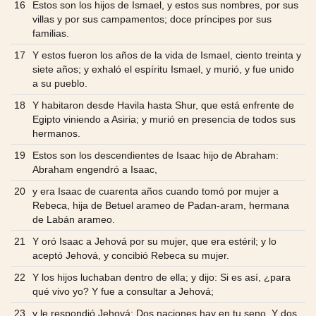
16
Estos son los hijos de Ismael, y estos sus nombres, por sus
villas y por sus campamentos; doce príncipes por sus
familias.
17
Y estos fueron los años de la vida de Ismael, ciento treinta y
siete años; y exhaló el espíritu Ismael, y murió, y fue unido
a su pueblo.
18
Y habitaron desde Havila hasta Shur, que está enfrente de
Egipto viniendo a Asiria; y murió en presencia de todos sus
hermanos.
19
Estos son los descendientes de Isaac hijo de Abraham:
Abraham engendró a Isaac,
20
y era Isaac de cuarenta años cuando tomó por mujer a
Rebeca, hija de Betuel arameo de Padan-aram, hermana
de Labán arameo.
21
Y oró Isaac a Jehová por su mujer, que era estéril; y lo
aceptó Jehová, y concibió Rebeca su mujer.
22
Y los hijos luchaban dentro de ella; y dijo: Si es así, ¿para
qué vivo yo? Y fue a consultar a Jehová;
23
y le respondió Jehová: Dos naciones hay en tu seno, Y dos